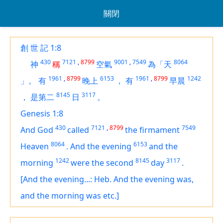
關閉
創 世 記 1:8
430
7121
,
8799
9001
,
7549
8064
神
稱
空氣
為「天
1961
,
8799
6153
1961
,
8799
1242
」。
有
晚上
，
有
早晨
8145
3117
，
是第二
日
。
Genesis 1:8
430
7121
,
8799
7549
And God
called
the firmament
8064
6153
Heaven
.
And the evening
and the
1242
8145
3117
morning
were the second
day
.
[And the evening...: Heb. And the evening was,
and the morning was etc.]