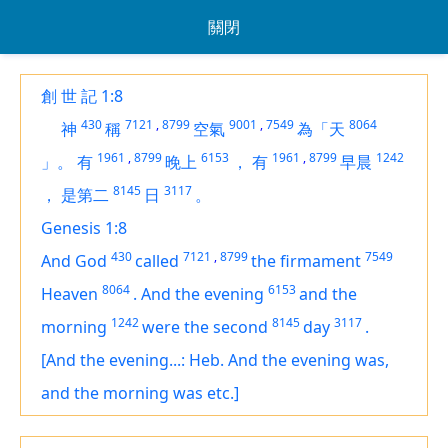
關閉
創 世 記 1:8
430
7121
,
8799
9001
,
7549
8064
神
稱
空氣
為「天
1961
,
8799
6153
1961
,
8799
1242
」。
有
晚上
，
有
早晨
8145
3117
，
是第二
日
。
Genesis 1:8
430
7121
,
8799
7549
And God
called
the firmament
8064
6153
Heaven
.
And the evening
and the
1242
8145
3117
morning
were the second
day
.
[And the evening...: Heb. And the evening was,
and the morning was etc.]