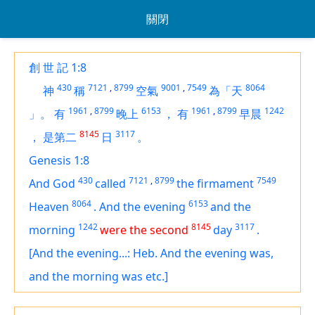
關閉
創 世 記 1:8
430
7121
,
8799
9001
,
7549
8064
神
稱
空氣
為「天
1961
,
8799
6153
1961
,
8799
1242
」。
有
晚上
，
有
早晨
8145
3117
，
是第二
日
。
Genesis 1:8
430
7121
,
8799
7549
And God
called
the firmament
8064
6153
Heaven
.
And the evening
and the
1242
8145
3117
morning
were the second
day
.
[And the evening...: Heb. And the evening was,
and the morning was etc.]