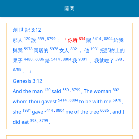
關閉
創 世 記 3:12
120
559
,
8799
834
5414
,
8804
那人
說
：
「你所
賜
給我
5978
5978
802
1931
與我
同居的
女人
，
他
把那樹上的
4480
,
6086
5414
,
8804
9001
398
,
果子
給
我
，
我就吃了
8799
。
」
Genesis 3:12
120
559
,
8799
802
And the man
said
,
The woman
5414
,
8804
5978
whom thou gavest
to be
with me
,
1931
5414
,
8804
6086
she
gave
me of the tree
,
and I
398
,
8799
did eat
.