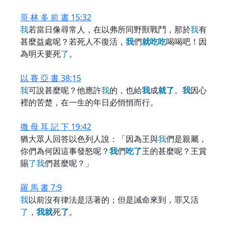
哥 林 多 前 書 15:32
我
若當日像尋常人，在以弗所同野獸戰鬥，那於
我
有
甚麼益處呢？若死人不復活，
我
們
就
吃
吃
喝喝吧！因
為明天要死
了
。
以 賽 亞 書 38:15
我
可說甚麼呢？他應許
我
的，也給
我
成
就
了
。
我
因心
裡的苦楚，在一生的年日必悄悄而行。
撒 母 耳 記 下 19:42
猶大眾人回答以色列人說：「因為王與
我
們是親屬，
你們為何因這事發怒呢？
我
們
吃
了
王的甚麼呢？王賞
賜
了
我
們甚麼呢？」
羅 馬 書 7:9
我
以前沒有律法是活著的；但是誡命來到，罪又活
了
，
我
就
死
了
。