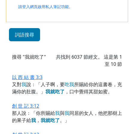
請登入網頁啟用私人筆記功能。
詞語搜尋
搜尋 "我就吃了"
共找到
6037
節經文。 這是第 1
至 10 節
以 西 結 書 3:3
又對
我
說：「人子啊，要
吃
我
所賜給你的這書卷，充
滿你的肚腹。」
我
就
吃
了
，口中覺得其甜如蜜。
創 世 記 3:12
那人說：「你所賜給
我
與
我
同居的女人，他把那樹上
的果子給
我
，
我
就
吃
了
。」