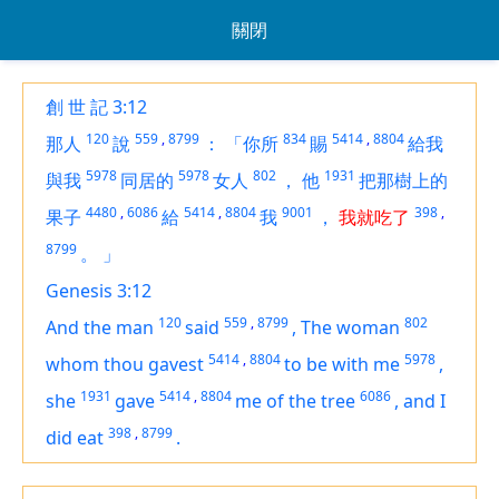
關閉
創 世 記 3:12
120
559
,
8799
834
5414
,
8804
那人
說
：
「你所
賜
給我
5978
5978
802
1931
與我
同居的
女人
，
他
把那樹上的
4480
,
6086
5414
,
8804
9001
398
,
果子
給
我
，
我就吃了
8799
。
」
Genesis 3:12
120
559
,
8799
802
And the man
said
,
The woman
5414
,
8804
5978
whom thou gavest
to be
with me
,
1931
5414
,
8804
6086
she
gave
me of the tree
,
and I
398
,
8799
did eat
.