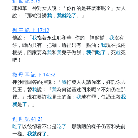
創 世 記 3:13
耶和華 神對女人說：「你作的是甚麼事呢？」女人
說：「那蛇引誘
我
，
我
就
吃
了
。」
列 王 紀 上 17:12
他說：「
我
指著永生耶和華─你的 神起誓，
我
沒有
餅，罈內只有一把麵，瓶裡只有一點油；
我
現在找兩
根柴，回家要為
我
和
我
兒子做餅；
我
們
吃
了
，死
就
死
吧！」
撒 母 耳 記 下 14:32
押沙龍回答約押說：「
我
打發人去請你來，好託你去
見王，替
我
說：『
我
為何從基述回來呢？不如仍在那
裡。』現在要許
我
見王的面；
我
若有罪，任憑王殺
我
就
是
了
。」
創 世 記 41:21
吃
了
以後卻看不出是
吃
了
，那醜陋的樣子仍舊和先前
一樣。
我
就
醒
了
。