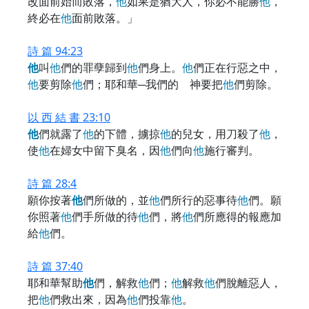
改面前始而敗落，
他
如果是猶大人，你必不能勝
他
，
終必在
他
面前敗落。」
詩 篇 94:23
他
叫
他
們的罪孽歸到
他
們身上。
他
們正在行惡之中，
他
要剪除
他
們；耶和華─我們的 神要把
他
們剪除。
以 西 結 書 23:10
他
們就露了
他
的下體，擄掠
他
的兒女，用刀殺了
他
，
使
他
在婦女中留下臭名，因
他
們向
他
施行審判。
詩 篇 28:4
願你按著
他
們所做的，並
他
們所行的惡事待
他
們。願
你照著
他
們手所做的待
他
們，將
他
們所應得的報應加
給
他
們。
詩 篇 37:40
耶和華幫助
他
們，解救
他
們；
他
解救
他
們脫離惡人，
把
他
們救出來，因為
他
們投靠
他
。