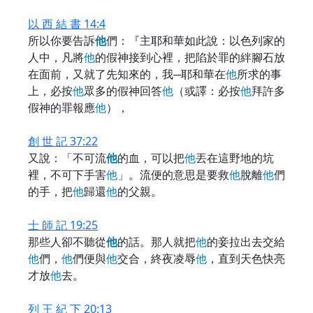
以 西 結 書 14:4
所以你要告訴
他
們：『主耶和華如此說：以色列家的
人中，凡將
他
的假神接到心裡，把陷於罪的絆腳石放
在面前，又就了先知來的，我─耶和華在
他
所求的事
上，必按
他
眾多的假神回答
他
（或譯：必按
他
拜許多
假神的罪報應
他
），
創 世 記 37:22
又說：「不可流
他
的血，可以把
他
丟在這野地的坑
裡，不可下手害
他
」。流便的意思是要救
他
脫離
他
們
的手，把
他
歸還
他
的父親。
士 師 記 19:25
那些人卻不聽從
他
的話。那人就把
他
的妾拉出去交給
他
們，
他
們便與
他
交合，終夜凌辱
他
，直到天色快亮
才放
他
去。
列 王 紀 下 20:13