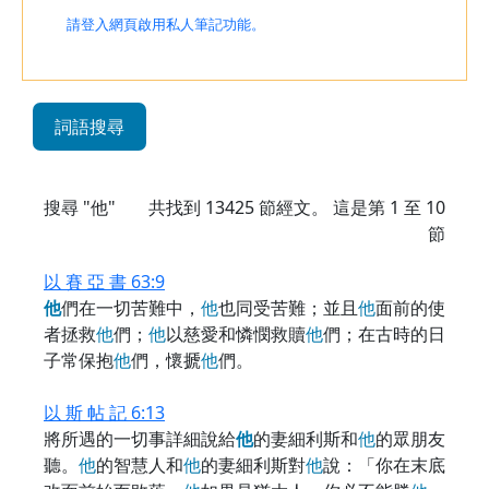
請登入網頁啟用私人筆記功能。
詞語搜尋
搜尋 "他"
共找到
13425
節經文。 這是第 1 至 10
節
以 賽 亞 書 63:9
他
們在一切苦難中，
他
也同受苦難；並且
他
面前的使
者拯救
他
們；
他
以慈愛和憐憫救贖
他
們；在古時的日
子常保抱
他
們，懷搋
他
們。
以 斯 帖 記 6:13
將所遇的一切事詳細說給
他
的妻細利斯和
他
的眾朋友
聽。
他
的智慧人和
他
的妻細利斯對
他
說：「你在末底