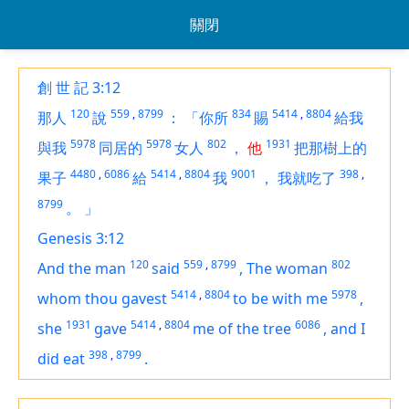
關閉
創 世 記 3:12
120
559
,
8799
834
5414
,
8804
那人
說
：
「你所
賜
給我
5978
5978
802
1931
與我
同居的
女人
，
他
把那樹上的
4480
,
6086
5414
,
8804
9001
398
,
果子
給
我
，
我就吃了
8799
。
」
Genesis 3:12
120
559
,
8799
802
And the man
said
,
The woman
5414
,
8804
5978
whom thou gavest
to be
with me
,
1931
5414
,
8804
6086
she
gave
me of the tree
,
and I
398
,
8799
did eat
.