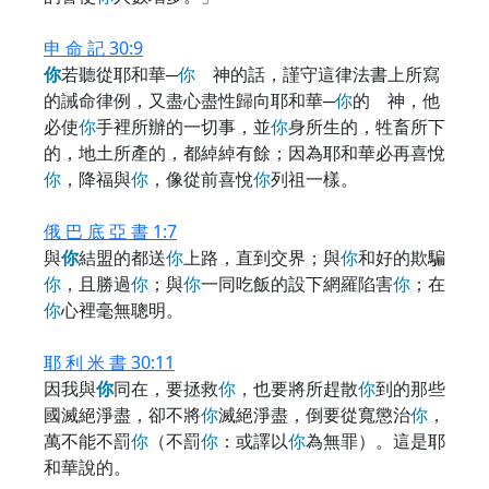
申 命 記 30:9
你
若聽從耶和華─
你
神的話，謹守這律法書上所寫
的誡命律例，又盡心盡性歸向耶和華─
你
的 神，他
必使
你
手裡所辦的一切事，並
你
身所生的，牲畜所下
的，地土所產的，都綽綽有餘；因為耶和華必再喜悅
你
，降福與
你
，像從前喜悅
你
列祖一樣。
俄 巴 底 亞 書 1:7
與
你
結盟的都送
你
上路，直到交界；與
你
和好的欺騙
你
，且勝過
你
；與
你
一同吃飯的設下網羅陷害
你
；在
你
心裡毫無聰明。
耶 利 米 書 30:11
因我與
你
同在，要拯救
你
，也要將所趕散
你
到的那些
國滅絕淨盡，卻不將
你
滅絕淨盡，倒要從寬懲治
你
，
萬不能不罰
你
（不罰
你
：或譯以
你
為無罪）。這是耶
和華說的。