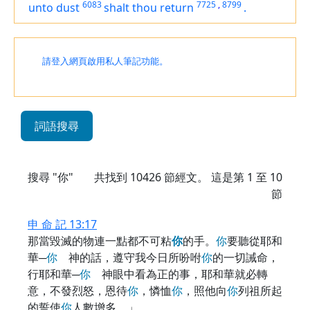
6083
7725
,
8799
unto dust
shalt thou return
.
請登入網頁啟用私人筆記功能。
詞語搜尋
搜尋 "你"
共找到
10426
節經文。 這是第 1 至 10
節
申 命 記 13:17
那當毀滅的物連一點都不可粘
你
的手。
你
要聽從耶和
華─
你
神的話，遵守我今日所吩咐
你
的一切誡命，
行耶和華─
你
神眼中看為正的事，耶和華就必轉
意，不發烈怒，恩待
你
，憐恤
你
，照他向
你
列祖所起
的誓使
你
人數增多。」