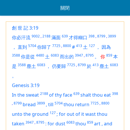
關閉
創 世 記 3:19
9002
,
2188
639
398
,
8799
,
3899
你必汗流
滿面
才得糊口
5704
7725
,
8800
413
127
，
直到
你歸了
#
土
，
因為
3588
4480
6083
3947
,
8795
859
你是從
土
而出的
。
你
本
3588
6083
7725
,
8799
413
6083
是
塵土
，
仍要歸
於
塵土
。
Genesis 3:19
2188
639
398
In the sweat
of thy face
shalt thou eat
,
8799
3899
5704
7725
,
8800
bread
,
till
thou return
127
unto the ground
;
for out of it wast thou
3947
,
8795
6083
859
taken
:
for dust
thou
art
,
and