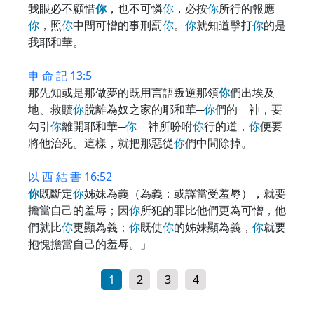
我眼必不顧惜
你
，也不可憐
你
，必按
你
所行的報應
你
，照
你
中間可憎的事刑罰
你
。
你
就知道擊打
你
的是
我耶和華。
申 命 記 13:5
那先知或是那做夢的既用言語叛逆那領
你
們出埃及
地、救贖
你
脫離為奴之家的耶和華─
你
們的 神，要
勾引
你
離開耶和華─
你
神所吩咐
你
行的道，
你
便要
將他治死。這樣，就把那惡從
你
們中間除掉。
以 西 結 書 16:52
你
既斷定
你
姊妹為義（為義：或譯當受羞辱），就要
擔當自己的羞辱；因
你
所犯的罪比他們更為可憎，他
們就比
你
更顯為義；
你
既使
你
的姊妹顯為義，
你
就要
抱愧擔當自己的羞辱。」
1
2
3
4