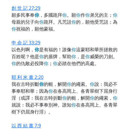
創 世 記 27:29
願多民事奉
你
，多國跪拜
你
。願
你
作
你
弟兄的主；
你
母親的兒子向
你
跪拜。凡咒詛
你
的，願他受咒詛；為
你
祝福的，願他蒙福。
申 命 記 33:29
以色列啊，
你
是有福的！誰像
你
這蒙耶和華所拯救的
百姓呢？他是
你
的盾牌，幫助
你
，是
你
威榮的刀劍。
你
的仇敵必投降
你
；
你
必踏在他們的高處。
耶 利 米 書 2:20
我在古時折斷
你
的軛，解開
你
的繩索。
你
說：我必不
事奉耶和華；因為
你
在各高岡上、各青翠樹下屈身行
淫（或譯：我在古時折斷
你
的軛，解開
你
的繩索，
你
就說：我必不事奉別神。誰知
你
在各高岡上、各青翠
樹下仍屈身行淫）。
以 西 結 書 7:9