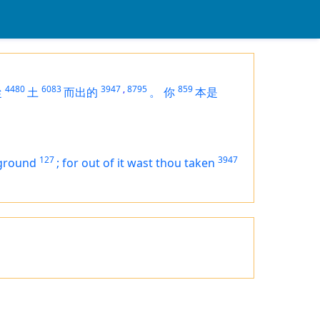
4480
6083
3947
,
8795
859
從
土
而出的
。
你
本是
127
3947
 ground
;
for out of it wast thou taken