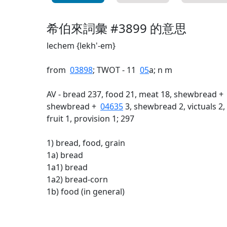
希伯來詞彙 #3899 的意思
lechem {lekh'-em}
from
03898
; TWOT - 11
05
a; n m
AV - bread 237, food 21, meat 18, shewbread 
shewbread +
04635
3, shewbread 2, victuals 2, 
fruit 1, provision 1; 297
1) bread, food, grain
1a) bread
1a1) bread
1a2) bread-corn
1b) food (in general)