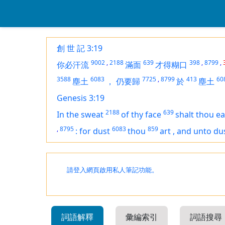
創 世 記 3:19
9002
,
2188
639
398
,
8799
,
你必汗流
滿面
才得糊口
3588
6083
7725
,
8799
413
60
塵土
，
仍要歸
於
塵土
Genesis 3:19
2188
639
In the sweat
of thy face
shalt thou ea
,
8795
6083
859
:
for dust
thou
art
,
and unto du
請登入網頁啟用私人筆記功能。
詞語解釋
彙編索引
詞語搜尋