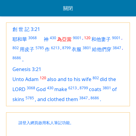
關閉
創 世 記 3:21
3068
430
9001
,
120
9001
,
耶和華
神
為亞當
和他妻子
802
5785
6213
,
8799
3801
3847
,
用皮子
作
衣服
給他們穿
8686
。
Genesis 3:21
120
802
Unto Adam
also and to his wife
did the
3068
430
6213
,
8799
3801
LORD
God
make
coats
of
5785
3847
,
8686
skins
,
and clothed them
.
請登入網頁啟用私人筆記功能。