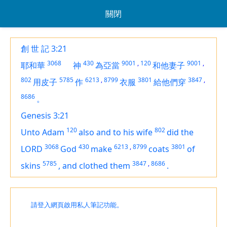
關閉
創 世 記 3:21
3068
430
9001
,
120
9001
,
耶和華
神
為亞當
和他妻子
802
5785
6213
,
8799
3801
3847
,
用皮子
作
衣服
給他們穿
8686
。
Genesis 3:21
120
802
Unto Adam
also and to his wife
did the
3068
430
6213
,
8799
3801
LORD
God
make
coats
of
5785
3847
,
8686
skins
,
and clothed them
.
請登入網頁啟用私人筆記功能。