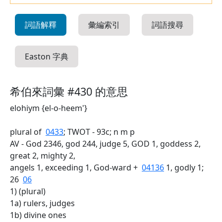
詞語解釋
彙編索引
詞語搜尋
Easton 字典
希伯來詞彙 #430 的意思
elohiym {el-o-heem'}
plural of
0433
; TWOT - 93c; n m p
AV - God 2346, god 244, judge 5, GOD 1, goddess 2,
great 2, mighty 2,
angels 1, exceeding 1, God-ward +
04136
1, godly 1;
26
06
1) (plural)
1a) rulers, judges
1b) divine ones