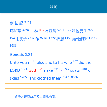
關閉
創 世 記 3:21
3068
430
9001
,
120
9001
,
耶和華
神
為亞當
和他妻子
802
5785
6213
,
8799
3801
3847
,
用皮子
作
衣服
給他們穿
8686
。
Genesis 3:21
120
802
Unto Adam
also and to his wife
did the
3068
430
6213
,
8799
3801
LORD
God
make
coats
of
5785
3847
,
8686
skins
,
and clothed them
.
請登入網頁啟用私人筆記功能。