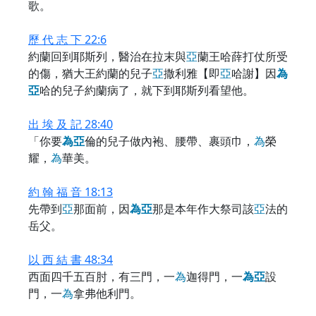
歌。
歷 代 志 下 22:6
約蘭回到耶斯列，醫治在拉末與
亞
蘭王哈薛打仗所受
的傷，猶大王約蘭的兒子
亞
撒利雅【即
亞
哈謝】因
為
亞
哈的兒子約蘭病了，就下到耶斯列看望他。
出 埃 及 記 28:40
「你要
為
亞
倫的兒子做內袍、腰帶、裹頭巾，
為
榮
耀，
為
華美。
約 翰 福 音 18:13
先帶到
亞
那面前，因
為
亞
那是本年作大祭司該
亞
法的
岳父。
以 西 結 書 48:34
西面四千五百肘，有三門，一
為
迦得門，一
為
亞
設
門，一
為
拿弗他利門。