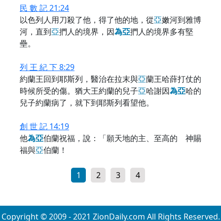
民 數 記 21:24
以色列人用刀殺了他，得了他的地，從
亞
嫩河到雅博
河，直到
亞
捫人的境界，因
為
亞
捫人的境界多有堅
壘。
列 王 紀 下 8:29
約蘭王回到耶斯列，醫治在拉末與
亞
蘭王哈薛打仗的
時候所受的傷。猶大王約蘭的兒子
亞
哈謝因
為
亞
哈的
兒子約蘭病了，就下到耶斯列看望他。
創 世 記 14:19
他
為
亞
伯蘭祝福，說：「願天地的主、至高的 神賜
福與
亞
伯蘭！
1
2
3
4
Copyright © 2009 - 2021 ZionDaily.com All Rights Reserved.