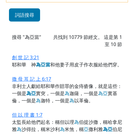
詞語搜尋
搜尋 "為亞當"
共找到
10779
節經文。 這是第 1
至 10 節
創 世 記 3:21
耶和華 神
為
亞
當
和他妻子用皮子作衣服給他們穿。
撒 母 耳 記 上 6:17
非利士人獻給耶和華作賠罪的金痔瘡像，就是這些：
一個是
為
亞
實突，一個是
為
迦薩，一個是
為
亞
實基
倫，一個是
為
迦特，一個是
為
以革倫。
但 以 理 書 1:7
太監長給他們起名：稱但以理
為
伯提沙撒，稱哈拿尼
雅
為
沙得拉，稱米沙利
為
米煞，稱
亞
撒利雅
為
亞
伯尼