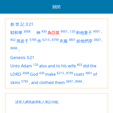
關閉
創 世 記 3:21
3068
430
9001
,
120
9001
,
耶和華
神
為亞當
和他妻子
802
5785
6213
,
8799
3801
3847
,
用皮子
作
衣服
給他們穿
8686
。
Genesis 3:21
120
802
Unto Adam
also and to his wife
did the
3068
430
6213
,
8799
3801
LORD
God
make
coats
of
5785
3847
,
8686
skins
,
and clothed them
.
請登入網頁啟用私人筆記功能。