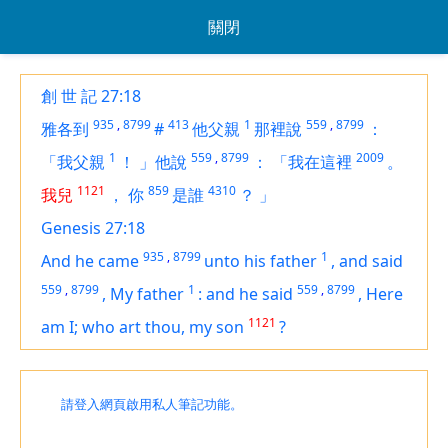
關閉
創 世 記 27:18
935
,
8799
413
1
559
,
8799
雅各到
#
他父親
那裡說
：
1
559
,
8799
2009
「我父親
！
」他說
：
「我在這裡
。
1121
859
4310
我兒
，
你
是誰
？
」
Genesis 27:18
935
,
8799
1
And he came
unto his father
,
and said
559
,
8799
1
559
,
8799
,
My father
:
and he said
,
Here
1121
am
I; who
art
thou, my son
?
請登入網頁啟用私人筆記功能。