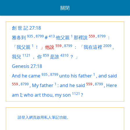
關閉
創 世 記 27:18
935
,
8799
413
1
559
,
8799
雅各到
#
他父親
那裡說
：
1
559
,
8799
2009
「我父親
！
」他說
：
「我在這裡
。
1121
859
4310
我兒
，
你
是誰
？
」
Genesis 27:18
935
,
8799
1
And he came
unto his father
,
and said
559
,
8799
1
559
,
8799
,
My father
:
and he said
,
Here
1121
am
I; who
art
thou, my son
?
請登入網頁啟用私人筆記功能。