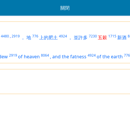
關閉
4480
,
2919
776
4924
7230
1715
8
，
地
上的肥土
，
並許多
五穀
新酒
2919
8064
4924
776
 dew
of heaven
,
and the fatness
of the earth