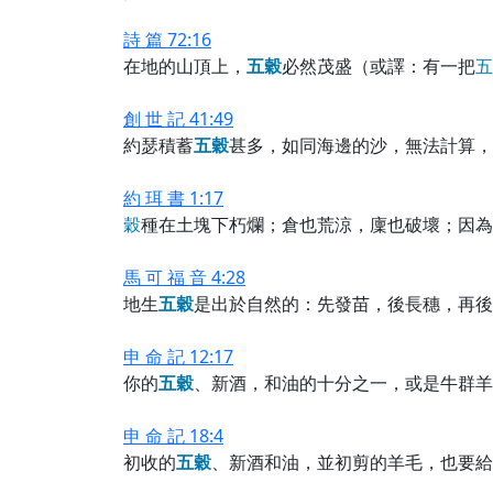
詩 篇 72:16
在地的山頂上，
五
穀
必然茂盛（或譯：有一把
五
創 世 記 41:49
約瑟積蓄
五
穀
甚多，如同海邊的沙，無法計算，
約 珥 書 1:17
穀
種在土塊下朽爛；倉也荒涼，廩也破壞；因為
馬 可 福 音 4:28
地生
五
穀
是出於自然的：先發苗，後長穗，再後
申 命 記 12:17
你的
五
穀
、新酒，和油的十分之一，或是牛群羊
申 命 記 18:4
初收的
五
穀
、新酒和油，並初剪的羊毛，也要給