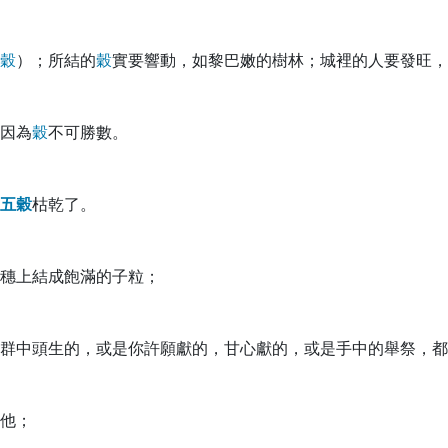
穀
）；所結的
穀
實要響動，如黎巴嫩的樹林；城裡的人要發旺，
因為
穀
不可勝數。
五
穀
枯乾了。
穗上結成飽滿的子粒；
群中頭生的，或是你許願獻的，甘心獻的，或是手中的舉祭，都
他；