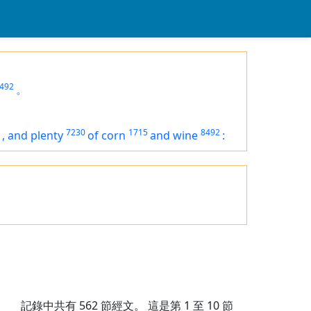
492
。
7230
1715
8492
,
and plenty
of corn
and wine
:
記錄中共有
562
節經文。 這是第 1 至 10 節