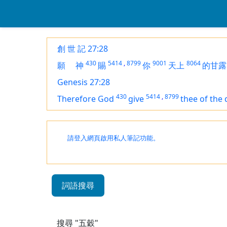
創 世 記 27:28
430
5414
,
8799
9001
8064
願
神
賜
你
天上
的甘露
Genesis 27:28
430
5414
,
8799
Therefore God
give
thee of the
請登入網頁啟用私人筆記功能。
詞語搜尋
搜尋 "五穀"