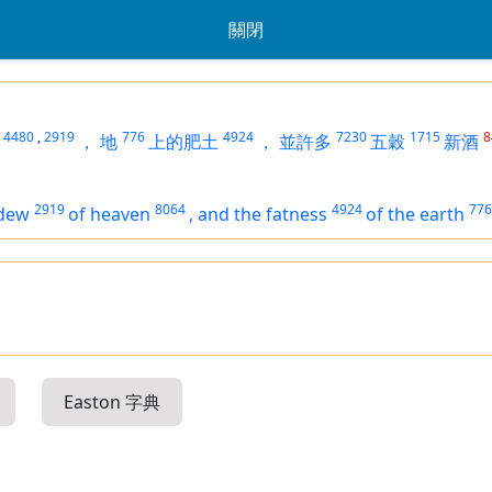
關閉
4480
,
2919
776
4924
7230
1715
8
，
地
上的肥土
，
並許多
五穀
新酒
2919
8064
4924
776
 dew
of heaven
,
and the fatness
of the earth
Easton 字典