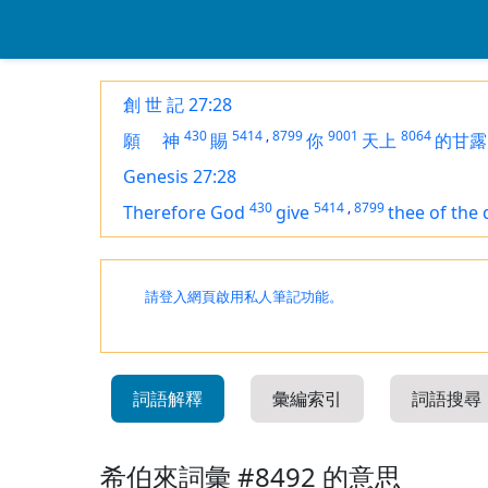
創 世 記 27:28
430
5414
,
8799
9001
8064
願
神
賜
你
天上
的甘露
Genesis 27:28
430
5414
,
8799
Therefore God
give
thee of the
請登入網頁啟用私人筆記功能。
詞語解釋
彙編索引
詞語搜尋
希伯來詞彙 #8492 的意思