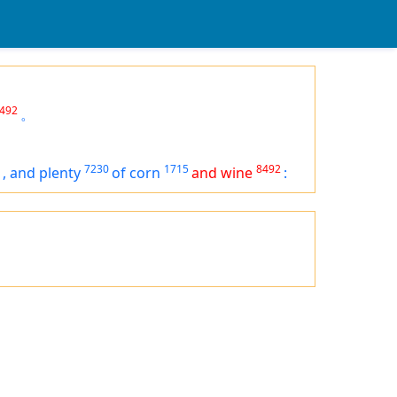
492
。
7230
1715
8492
,
and plenty
of corn
and wine
: