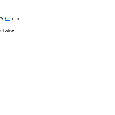
 25
05
; n m
sed wine