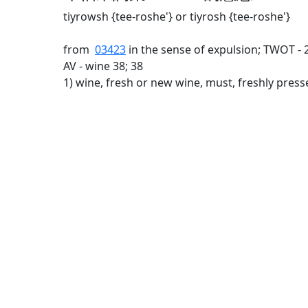
tiyrowsh {tee-roshe'} or tiyrosh {tee-roshe'}
from
03423
in the sense of expulsion; TWOT -
AV - wine 38; 38
1) wine, fresh or new wine, must, freshly pres