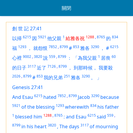
關閉
創 世 記 27:41
6215
5921
1
1288
,
8765
834
以掃
因
他父親
給雅各祝
的
1293
7852
,
8799
853
3290
6215
福
，
就怨恨
#
雅各
，
#
9002
,
3820
559
,
8799
1
60
心裡
說
：
「為我父親
居喪
3117
7126
,
8799
的日子
近了
，
到那時候，
我要殺
2026
,
8799
853
251
3290
#
我的兄弟
雅各
。
」
Genesis 27:41
6215
7852
,
8799
3290
And Esau
hated
Jacob
because
5921
1293
834
of the blessing
wherewith
his father
1
1288
,
8765
6215
559
,
blessed him
:
and Esau
said
8799
3820
3117
in his heart
,
The days
of mourning