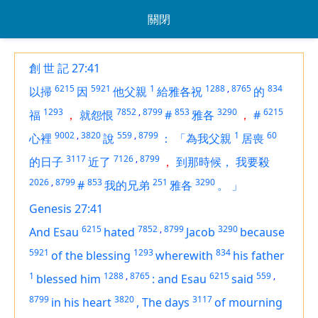
關閉
創 世 記 27:41
6215
5921
1
1288
,
8765
834
以掃
因
他父親
給雅各祝
的
1293
7852
,
8799
853
3290
6215
福
，
就怨恨
#
雅各
，
#
9002
,
3820
559
,
8799
1
60
心裡
說
：
「為我父親
居喪
3117
7126
,
8799
的日子
近了
，
到那時候，
我要殺
2026
,
8799
853
251
3290
#
我的兄弟
雅各
。
」
Genesis 27:41
6215
7852
,
8799
3290
And Esau
hated
Jacob
because
5921
1293
834
of the blessing
wherewith
his father
1
1288
,
8765
6215
559
,
blessed him
:
and Esau
said
8799
3820
3117
in his heart
,
The days
of mourning