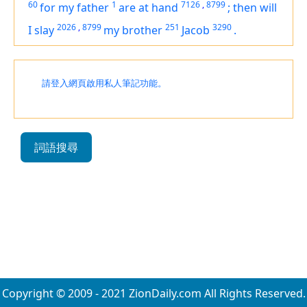
60
1
7126
,
8799
for my father
are at hand
;
then will
2026
,
8799
251
3290
I slay
my brother
Jacob
.
請登入網頁啟用私人筆記功能。
詞語搜尋
Copyright © 2009 - 2021 ZionDaily.com All Rights Reserved.