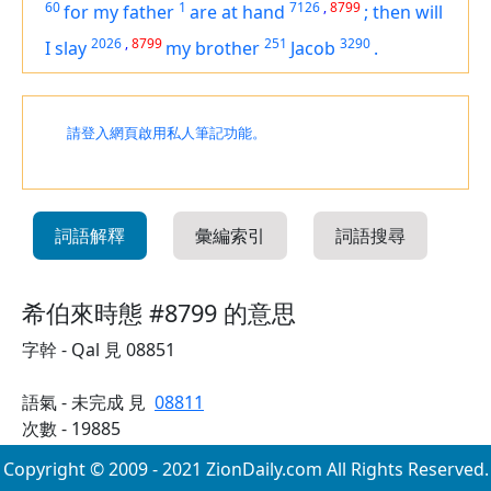
60
1
7126
,
8799
for my father
are at hand
;
then will
2026
,
8799
251
3290
I slay
my brother
Jacob
.
請登入網頁啟用私人筆記功能。
詞語解釋
彙編索引
詞語搜尋
希伯來時態 #8799 的意思
字幹 - Qal 見 08851
語氣 - 未完成 見
08811
次數 - 19885
Copyright © 2009 - 2021 ZionDaily.com All Rights Reserved.