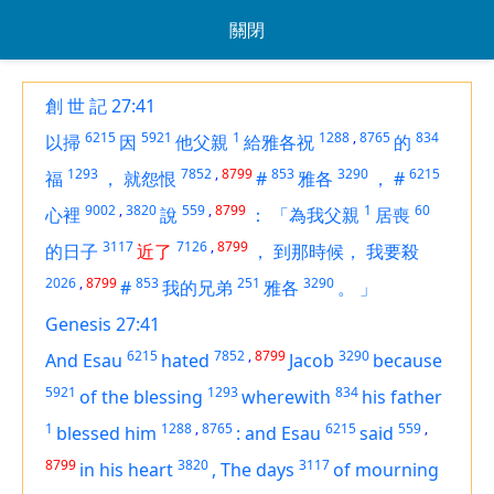
關閉
創 世 記 27:41
6215
5921
1
1288
,
8765
834
以掃
因
他父親
給雅各祝
的
1293
7852
,
8799
853
3290
6215
福
，
就怨恨
#
雅各
，
#
9002
,
3820
559
,
8799
1
60
心裡
說
：
「為我父親
居喪
3117
7126
,
8799
的日子
近了
，
到那時候，
我要殺
2026
,
8799
853
251
3290
#
我的兄弟
雅各
。
」
Genesis 27:41
6215
7852
,
8799
3290
And Esau
hated
Jacob
because
5921
1293
834
of the blessing
wherewith
his father
1
1288
,
8765
6215
559
,
blessed him
:
and Esau
said
8799
3820
3117
in his heart
,
The days
of mourning