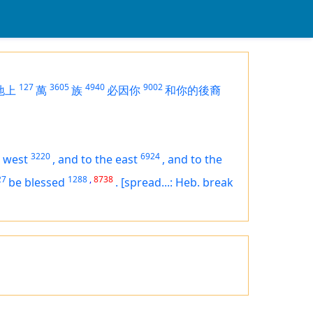
127
3605
4940
9002
地上
萬
族
必因你
和你的後裔
3220
6924
e west
,
and to the east
,
and to the
27
1288
,
8738
be blessed
.
[spread...: Heb. break