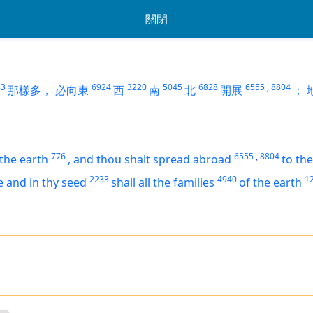
關閉
83
6924
3220
5045
6828
6555
,
8804
那樣多，
必向東
西
南
北
開展
；
776
6555
,
8804
 the earth
,
and thou shalt spread abroad
to th
2233
4940
1
e and in thy seed
shall all the families
of the earth