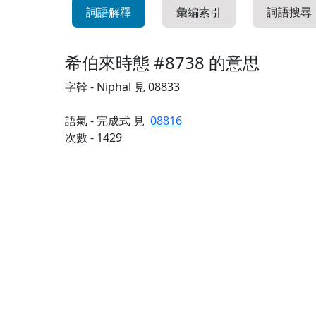
詞語解釋
彙編索引
詞語搜尋
希伯來時態 #8738 的意思
字幹 - Niphal 見 08833
語氣 - 完成式 見
08816
次數 - 1429