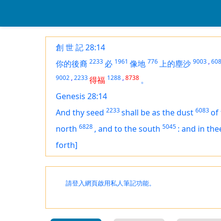
創 世 記 28:14
2233
1961
776
9003
,
60
你的後裔
必
像地
上的塵沙
9002
,
2233
1288
,
8738
得福
。
Genesis 28:14
2233
6083
And thy seed
shall be as the dust
of
6828
5045
north
,
and to the south
:
and in the
forth]
請登入網頁啟用私人筆記功能。