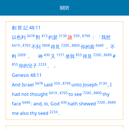
關閉
創 世 記 48:11
3478
413
3130
559
,
8799
以色列
對
約瑟
說
：
「我想
6419
,
8765
3808
7200
,
8800
6440
不到
得見
你的面
，
不
2009
430
1571
853
7200
,
8689
料
，
神
又
使我
得見
#
853
2233
你的兒子
。
」
Genesis 48:11
3478
559
,
8799
3130
And Israel
said
unto Joseph
,
I
6419
,
8765
7200
,
8800
had not thought
to see
thy
6440
430
7200
,
8689
face
:
and, lo, God
hath shewed
2233
me also thy seed
.