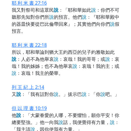
耶 利 米 書 27:16
我又對祭司和這眾民
說
：「耶和華如此
說
：你們不可
聽那先知對你們所
說
的預言。他們
說
：『耶和華殿中
的器皿快要從巴比倫帶回來』；其實他們向你們
說
假
預言。
耶 利 米 書 22:18
所以，耶和華論到猶大王約西亞的兒子約雅敬如此
說
：人必不為他舉哀
說
：哀哉！我的哥哥；或
說
：哀
哉！我的姊姊；也不為他舉哀
說
：哀哉！我的主；或
說
：哀哉！我主的榮華。
列 王 紀 上 2:14
又
說
：「我有話對你
說
。」拔示巴
說
：「你
說
吧。」
但 以 理 書 10:19
他
說
：「大蒙眷愛的人哪，不要懼怕，願你平安！你
總要堅強。」他一向我
說
話，我便覺得有力量，
說
：
「我主請
說
，因你使我有力量。」