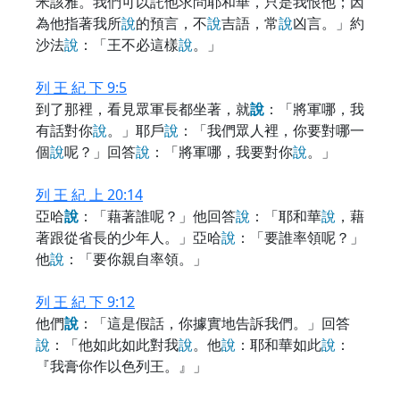
米該雅。我們可以託他求問耶和華，只是我恨他；因
為他指著我所
說
的預言，不
說
吉語，常
說
凶言。」約
沙法
說
：「王不必這樣
說
。」
列 王 紀 下 9:5
到了那裡，看見眾軍長都坐著，就
說
：「將軍哪，我
有話對你
說
。」耶戶
說
：「我們眾人裡，你要對哪一
個
說
呢？」回答
說
：「將軍哪，我要對你
說
。」
列 王 紀 上 20:14
亞哈
說
：「藉著誰呢？」他回答
說
：「耶和華
說
，藉
著跟從省長的少年人。」亞哈
說
：「要誰率領呢？」
他
說
：「要你親自率領。」
列 王 紀 下 9:12
他們
說
：「這是假話，你據實地告訴我們。」回答
說
：「他如此如此對我
說
。他
說
：耶和華如此
說
：
『我膏你作以色列王。』」