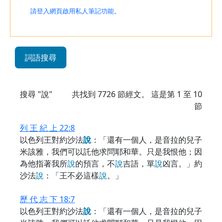
請登入網頁啟用私人筆記功能。
詞語搜尋
搜尋 "說"
共找到
7726
節經文。 這是第 1 至 10
節
列 王 紀 上 22:8
以色列王對約沙法
說
：「還有一個人，是音拉的兒子
米該雅，我們可以託他求問耶和華。只是我恨他；因
為他指著我所
說
的預言，不
說
吉語，單
說
凶言。」約
沙法
說
：「王不必這樣
說
。」
歷 代 志 下 18:7
以色列王對約沙法
說
：「還有一個人，是音拉的兒子