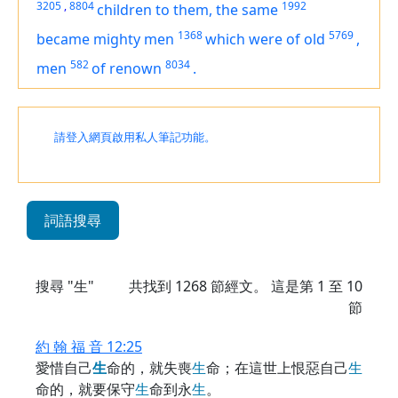
3205
,
8804
1992
children
to them, the same
1368
5769
became
mighty men
which
were
of old
,
582
8034
men
of renown
.
請登入網頁啟用私人筆記功能。
詞語搜尋
搜尋 "生"
共找到
1268
節經文。 這是第 1 至 10
節
約 翰 福 音 12:25
愛惜自己
生
命的，就失喪
生
命；在這世上恨惡自己
生
命的，就要保守
生
命到永
生
。