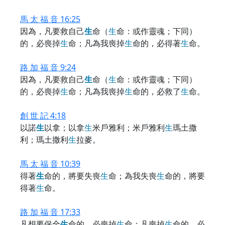
馬 太 福 音 16:25
因為，凡要救自己
生
命（
生
命：或作靈魂；下同）
的，必喪掉
生
命；凡為我喪掉
生
命的，必得著
生
命。
路 加 福 音 9:24
因為，凡要救自己
生
命（
生
命：或作靈魂；下同）
的，必喪掉
生
命；凡為我喪掉
生
命的，必救了
生
命。
創 世 記 4:18
以諾
生
以拿；以拿
生
米戶雅利；米戶雅利
生
瑪土撒
利；瑪土撒利
生
拉麥。
馬 太 福 音 10:39
得著
生
命的，將要失喪
生
命；為我失喪
生
命的，將要
得著
生
命。
路 加 福 音 17:33
凡想要保全
生
命的，必喪掉
生
命；凡喪掉
生
命的，必