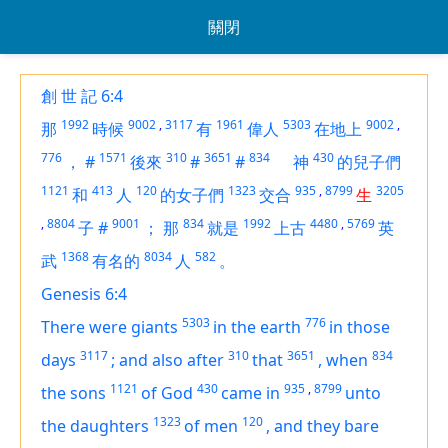
關閉
創 世 記 6:4
1992
9002
,
3117
1961
5303
9002
,
那
時候
有
偉人
在地上
776
1571
310
3651
834
430
，
#
後來
#
#
神
的兒子們
1121
413
120
1323
935
,
8799
3205
和
人
的女子們
交合
生
,
8804
9001
834
1992
4480
,
5769
子
#
；
那
就是
上古
英
1368
8034
582
武
有名的
人
。
Genesis 6:4
5303
776
There were giants
in the earth
in those
3117
310
3651
834
days
;
and also after
that
,
when
1121
430
935
,
8799
the sons
of God
came in
unto
1323
120
the daughters
of men
,
and they bare