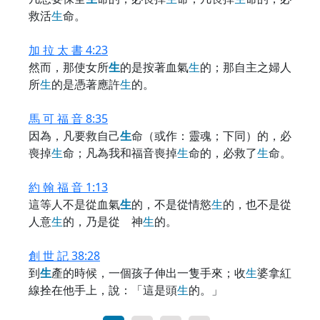
救活
生
命。
加 拉 太 書 4:23
然而，那使女所
生
的是按著血氣
生
的；那自主之婦人
所
生
的是憑著應許
生
的。
馬 可 福 音 8:35
因為，凡要救自己
生
命（或作：靈魂；下同）的，必
喪掉
生
命；凡為我和福音喪掉
生
命的，必救了
生
命。
約 翰 福 音 1:13
這等人不是從血氣
生
的，不是從情慾
生
的，也不是從
人意
生
的，乃是從 神
生
的。
創 世 記 38:28
到
生
產的時候，一個孩子伸出一隻手來；收
生
婆拿紅
線拴在他手上，說：「這是頭
生
的。」