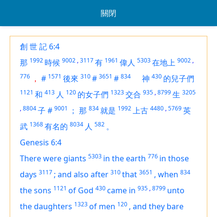
關閉
創 世 記 6:4
1992
9002
,
3117
1961
5303
9002
,
那
時候
有
偉人
在地上
776
1571
310
3651
834
430
，
#
後來
#
#
神
的兒子們
1121
413
120
1323
935
,
8799
3205
和
人
的女子們
交合
生
,
8804
9001
834
1992
4480
,
5769
子
#
；
那
就是
上古
英
1368
8034
582
武
有名的
人
。
Genesis 6:4
5303
776
There were giants
in the earth
in those
3117
310
3651
834
days
;
and also after
that
,
when
1121
430
935
,
8799
the sons
of God
came in
unto
1323
120
the daughters
of men
,
and they bare