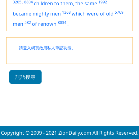
3205
,
8804
1992
children
to them, the same
1368
5769
became
mighty men
which
were
of old
,
582
8034
men
of renown
.
請登入網頁啟用私人筆記功能。
詞語搜尋
Copyright © 2009 - 2021 ZionDaily.com All Rights Reserved.