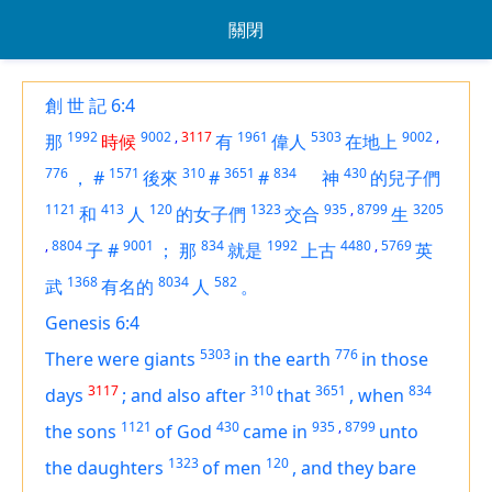
關閉
創 世 記 6:4
1992
9002
,
3117
1961
5303
9002
,
那
時候
有
偉人
在地上
776
1571
310
3651
834
430
，
#
後來
#
#
神
的兒子們
1121
413
120
1323
935
,
8799
3205
和
人
的女子們
交合
生
,
8804
9001
834
1992
4480
,
5769
子
#
；
那
就是
上古
英
1368
8034
582
武
有名的
人
。
Genesis 6:4
5303
776
There were giants
in the earth
in those
3117
310
3651
834
days
;
and also after
that
,
when
1121
430
935
,
8799
the sons
of God
came in
unto
1323
120
the daughters
of men
,
and they bare