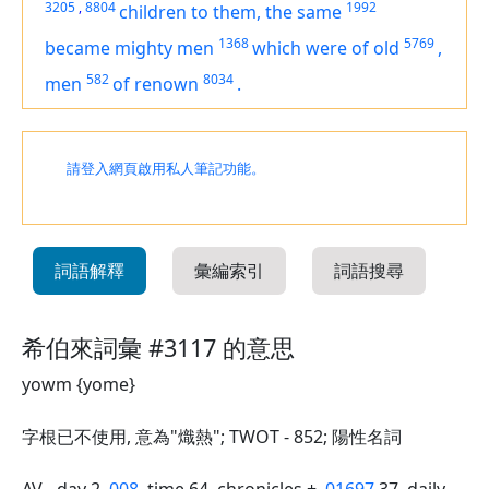
3205
,
8804
1992
children
to them, the same
1368
5769
became
mighty men
which
were
of old
,
582
8034
men
of renown
.
請登入網頁啟用私人筆記功能。
詞語解釋
彙編索引
詞語搜尋
希伯來詞彙 #3117 的意思
yowm {yome}
字根已不使用, 意為"熾熱"; TWOT - 852; 陽性名詞