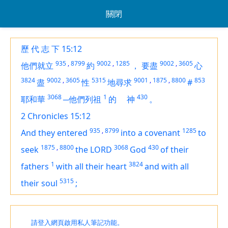
關閉
歷 代 志 下 15:12
935
,
8799
9002
,
1285
9002
,
3605
他們就立
約
，
要盡
心
3824
9002
,
3605
5315
9001
,
1875
,
8800
853
盡
性
地尋求
#
3068
1
430
耶和華
─他們列祖
的
神
。
2 Chronicles 15:12
935
,
8799
1285
And they entered
into a covenant
to
1875
,
8800
3068
430
seek
the LORD
God
of their
1
3824
fathers
with all their heart
and with all
5315
their soul
;
請登入網頁啟用私人筆記功能。