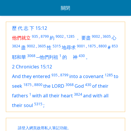
關閉
歷 代 志 下 15:12
935
,
8799
9002
,
1285
9002
,
3605
他們就立
約
，
要盡
心
3824
9002
,
3605
5315
9001
,
1875
,
8800
853
盡
性
地尋求
#
3068
1
430
耶和華
─他們列祖
的
神
。
2 Chronicles 15:12
935
,
8799
1285
And they entered
into a covenant
to
1875
,
8800
3068
430
seek
the LORD
God
of their
1
3824
fathers
with all their heart
and with all
5315
their soul
;
請登入網頁啟用私人筆記功能。