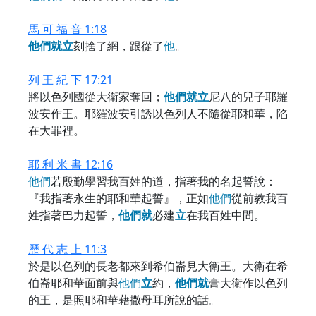
馬 可 福 音 1:18
他
們
就
立
刻捨了網，跟從了
他
。
列 王 紀 下 17:21
將以色列國從大衛家奪回；
他
們
就
立
尼八的兒子耶羅
波安作王。耶羅波安引誘以色列人不隨從耶和華，陷
在大罪裡。
耶 利 米 書 12:16
他
們
若殷勤學習我百姓的道，指著我的名起誓說：
『我指著永生的耶和華起誓』，正如
他
們
從前教我百
姓指著巴力起誓，
他
們
就
必建
立
在我百姓中間。
歷 代 志 上 11:3
於是以色列的長老都來到希伯崙見大衛王。大衛在希
伯崙耶和華面前與
他
們
立
約，
他
們
就
膏大衛作以色列
的王，是照耶和華藉撒母耳所說的話。