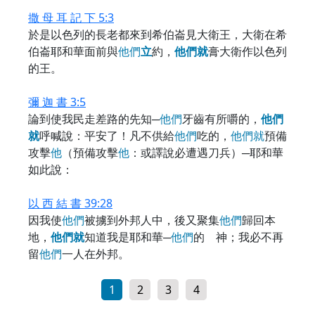
撒 母 耳 記 下 5:3
於是以色列的長老都來到希伯崙見大衛王，大衛在希
伯崙耶和華面前與
他
們
立
約，
他
們
就
膏大衛作以色列
的王。
彌 迦 書 3:5
論到使我民走差路的先知─
他
們
牙齒有所嚼的，
他
們
就
呼喊說：平安了！凡不供給
他
們
吃的，
他
們
就
預備
攻擊
他
（預備攻擊
他
：或譯說必遭遇刀兵）─耶和華
如此說：
以 西 結 書 39:28
因我使
他
們
被擄到外邦人中，後又聚集
他
們
歸回本
地，
他
們
就
知道我是耶和華─
他
們
的 神；我必不再
留
他
們
一人在外邦。
1
2
3
4