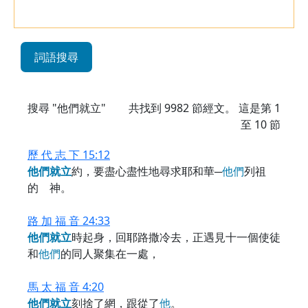
詞語搜尋
搜尋 "他們就立"
共找到
9982
節經文。 這是第 1
至 10 節
歷 代 志 下 15:12
他
們
就
立
約，要盡心盡性地尋求耶和華─
他
們
列祖
的 神。
路 加 福 音 24:33
他
們
就
立
時起身，回耶路撒冷去，正遇見十一個使徒
和
他
們
的同人聚集在一處，
馬 太 福 音 4:20
他
們
就
立
刻捨了網，跟從了
他
。