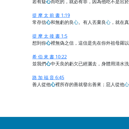
若有疑
心
而吃的，就必有罪，因為他吃不是出於
提 摩 太 前 書 1:19
常存信
心
和無虧的良
心
。有人丟棄良
心
，就在真
提 摩 太 後 書 1:5
想到你
心
裡無偽之信，這信是先在你外祖母羅以
希 伯 來 書 10:22
並我們
心
中天良的虧欠已經灑去，身體用清水洗
路 加 福 音 6:45
善人從他
心
裡所存的善就發出善來；惡人從他
心