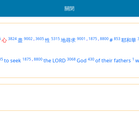
關閉
5
3824
9002
,
3605
5315
9001
,
1875
,
8800
853
心
盡
性
地尋求
#
耶和華
85
1875
,
8800
3068
430
1
to seek
the LORD
God
of their fathers
w