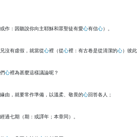
或作：因聽說你向主耶穌和眾聖徒有愛
心
有信
心
）。
兄沒有虛假，就當從
心
裡（從
心
裡：有古卷是從清潔的
心
）彼此
們
心
裡為甚麼這樣議論呢？
緣由，就要常作準備，以溫柔、敬畏的
心
回答各人；
經過七期（期：或譯年；本章同）。