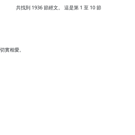
共找到
1936
節經文。 這是第 1 至 10 節
切實相愛。