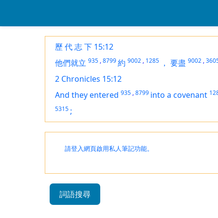
歷 代 志 下 15:12
935
,
8799
9002
,
1285
9002
,
360
他們就立
約
，
要盡
2 Chronicles 15:12
935
,
8799
12
And they entered
into a covenant
5315
;
請登入網頁啟用私人筆記功能。
詞語搜尋