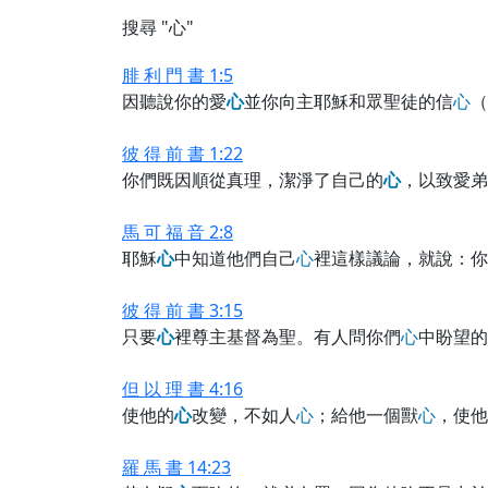
搜尋 "心"
腓 利 門 書 1:5
因聽說你的愛
心
並你向主耶穌和眾聖徒的信
心
（
彼 得 前 書 1:22
你們既因順從真理，潔淨了自己的
心
，以致愛弟
馬 可 福 音 2:8
耶穌
心
中知道他們自己
心
裡這樣議論，就說：你
彼 得 前 書 3:15
只要
心
裡尊主基督為聖。有人問你們
心
中盼望的
但 以 理 書 4:16
使他的
心
改變，不如人
心
；給他一個獸
心
，使他
羅 馬 書 14:23