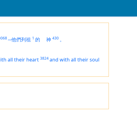
3068
1
430
─他們列祖
的
神
。
3824
ith all their heart
and with all their soul