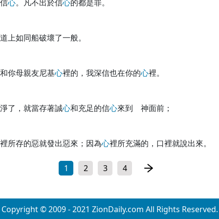
信
心
。凡不出於信
心
的都是罪。
道上如同船破壞了一般。
和你母親友尼基
心
裡的，我深信也在你的
心
裡。
淨了，就當存著誠
心
和充足的信
心
來到 神面前；
裡所存的惡就發出惡來；因為
心
裡所充滿的，口裡就說出來。
1
2
3
4
Copyright © 2009 - 2021 ZionDaily.com All Rights Reserved.