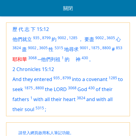
關閉
歷 代 志 下 15:12
935
,
8799
9002
,
1285
9002
,
3605
他們就立
約
，
要盡
心
3824
9002
,
3605
5315
9001
,
1875
,
8800
853
盡
性
地尋求
#
3068
1
430
耶和華
─他們列祖
的
神
。
2 Chronicles 15:12
935
,
8799
1285
And they entered
into a covenant
to
1875
,
8800
3068
430
seek
the LORD
God
of their
1
3824
fathers
with all their heart
and with all
5315
their soul
;
請登入網頁啟用私人筆記功能。