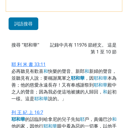
詞語搜尋
搜尋 "耶和華"
記錄中共有
11976
節經文。 這是
第 1 至 10 節
耶 利 米 書 33:11
必再聽見有歡喜
和
快樂的聲音、新郎
和
新婦的聲音，
並聽見有人說：要稱謝萬軍之
耶
和
華
，因
耶
和
華
本為
善；他的慈愛永遠長存！又有奉感謝祭到
耶
和
華
殿中
之人的聲音；因為我必使這地被擄的人歸回，
和
起初
一樣。這是
耶
和
華
說的。」
列 王 紀 上 16:7
耶
和
華
的話臨到哈拿尼的兒子先知
耶
戶，責備巴沙
和
他的家，因他行
耶
和
華
眼中看為惡的一切事，以他手