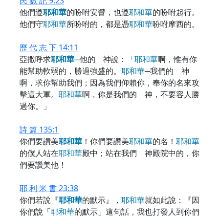
民 數 記 9:23
他們遵
耶
和
華
的吩咐安營，也遵
耶
和
華
的吩咐起行。
他們守
耶
和
華
所吩咐的，都是憑
耶
和
華
吩咐摩西的。
歷 代 志 下 14:11
亞撒呼求
耶
和
華
─他的 神說：「
耶
和
華
啊，惟有你
能幫助軟弱的，勝過強盛的。
耶
和
華
─我們的 神
啊，求你幫助我們；因為我們仰賴你，奉你的名來攻
擊這大軍。
耶
和
華
啊，你是我們的 神，不要容人勝
過你。」
詩 篇 135:1
你們要讚美
耶
和
華
！你們要讚美
耶
和
華
的名！
耶
和
華
的僕人站在
耶
和
華
殿中；站在我們 神殿院中的，你
們要讚美他！
耶 利 米 書 23:38
你們若說『
耶
和
華
的默示』，
耶
和
華
就如此說：『因
你們說「
耶
和
華
的默示」這句話，我也打發人到你們