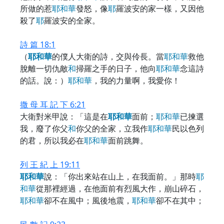
所做的惹
耶
和
華
發怒，像
耶
羅波安的家一樣，又因他
殺了
耶
羅波安的全家。
詩 篇 18:1
（
耶
和
華
的僕人大衛的詩，交與伶長。當
耶
和
華
救他
脫離一切仇敵
和
掃羅之手的日子，他向
耶
和
華
念這詩
的話。說：）
耶
和
華
，我的力量啊，我愛你！
撒 母 耳 記 下 6:21
大衛對米甲說：「這是在
耶
和
華
面前；
耶
和
華
已揀選
我，廢了你父
和
你父的全家，立我作
耶
和
華
民以色列
的君，所以我必在
耶
和
華
面前跳舞。
列 王 紀 上 19:11
耶
和
華
說：「你出來站在山上，在我面前。」那時
耶
和
華
從那裡經過，在他面前有烈風大作，崩山碎石，
耶
和
華
卻不在風中；風後地震，
耶
和
華
卻不在其中；