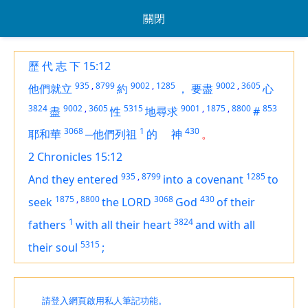
關閉
歷 代 志 下 15:12
935
,
8799
9002
,
1285
9002
,
3605
他們就立
約
，
要盡
心
3824
9002
,
3605
5315
9001
,
1875
,
8800
853
盡
性
地尋求
#
3068
1
430
耶和華
─他們列祖
的
神
。
2 Chronicles 15:12
935
,
8799
1285
And they entered
into a covenant
to
1875
,
8800
3068
430
seek
the LORD
God
of their
1
3824
fathers
with all their heart
and with all
5315
their soul
;
請登入網頁啟用私人筆記功能。