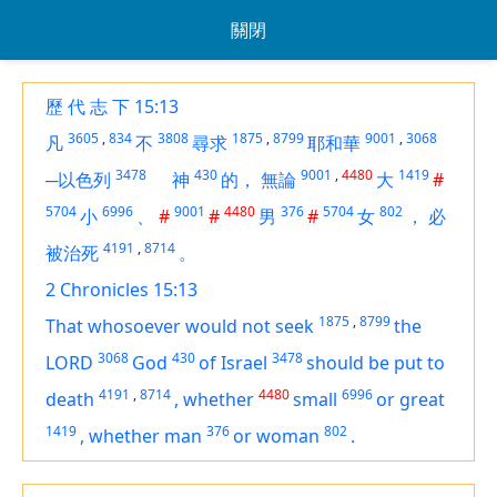
關閉
歷 代 志 下 15:13
3605
,
834
3808
1875
,
8799
9001
,
3068
凡
不
尋求
耶和華
3478
430
9001
,
4480
1419
─以色列
神
的，
無論
大
#
5704
6996
9001
4480
376
5704
802
小
、
#
#
男
#
女
，
必
4191
,
8714
被治死
。
2 Chronicles 15:13
1875
,
8799
That whosoever would not seek
the
3068
430
3478
LORD
God
of Israel
should be put to
4191
,
8714
4480
6996
death
,
whether
small
or great
1419
376
802
,
whether man
or woman
.