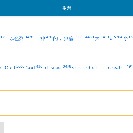
關閉
068
3478
430
9001
,
4480
1419
5704
6
─以色列
神
的，
無論
大
#
小
3068
430
3478
4191
e LORD
God
of Israel
should be put to death