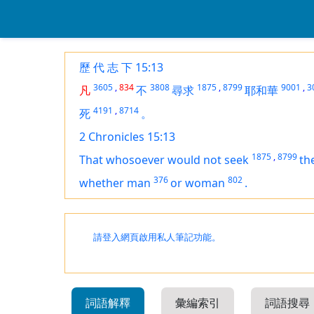
歷 代 志 下 15:13
3605
,
834
3808
1875
,
8799
9001
,
3
凡
不
尋求
耶和華
4191
,
8714
死
。
2 Chronicles 15:13
1875
,
8799
That whosoever would not seek
th
376
802
whether man
or woman
.
請登入網頁啟用私人筆記功能。
詞語解釋
彙編索引
詞語搜尋