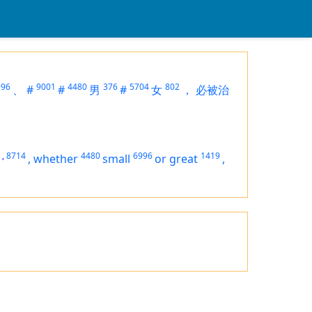
996
9001
4480
376
5704
802
、
#
#
男
#
女
，
必被治
,
8714
4480
6996
1419
,
whether
small
or great
,