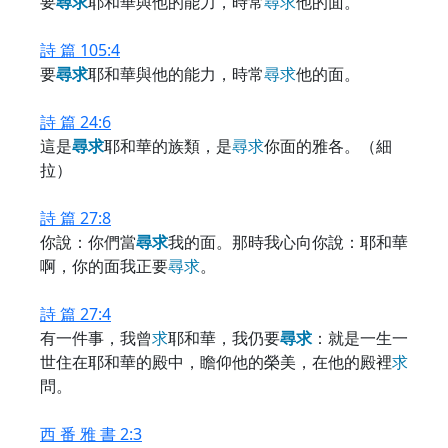
要
尋
求
耶和華與他的能力，時常
尋
求
他的面。
詩 篇 105:4
要
尋
求
耶和華與他的能力，時常
尋
求
他的面。
詩 篇 24:6
這是
尋
求
耶和華的族類，是
尋
求
你面的雅各。（細
拉）
詩 篇 27:8
你說：你們當
尋
求
我的面。那時我心向你說：耶和華
啊，你的面我正要
尋
求
。
詩 篇 27:4
有一件事，我曾
求
耶和華，我仍要
尋
求
：就是一生一
世住在耶和華的殿中，瞻仰他的榮美，在他的殿裡
求
問。
西 番 雅 書 2:3