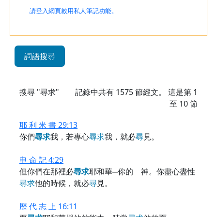
請登入網頁啟用私人筆記功能。
詞語搜尋
搜尋 "尋求"
記錄中共有
1575
節經文。 這是第 1
至 10 節
耶 利 米 書 29:13
你們
尋
求
我，若專心
尋
求
我，就必
尋
見。
申 命 記 4:29
但你們在那裡必
尋
求
耶和華─你的 神。你盡心盡性
尋
求
他的時候，就必
尋
見。
歷 代 志 上 16:11