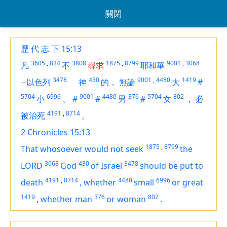
關閉
歷 代 志 下 15:13
3605
,
834
3808
1875
,
8799
9001
,
3068
凡
不
尋求
耶和華
3478
430
9001
,
4480
1419
─以色列
神
的，
無論
大
#
5704
6996
9001
4480
376
5704
802
小
、
#
#
男
#
女
，
必
4191
,
8714
被治死
。
2 Chronicles 15:13
1875
,
8799
That whosoever would not seek
the
3068
430
3478
LORD
God
of Israel
should be put to
4191
,
8714
4480
6996
death
,
whether
small
or great
1419
376
802
,
whether man
or woman
.