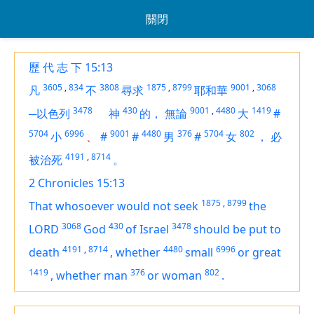
關閉
歷 代 志 下 15:13
3605
,
834
3808
1875
,
8799
9001
,
3068
凡
不
尋求
耶和華
3478
430
9001
,
4480
1419
─以色列
神
的，
無論
大
#
5704
6996
9001
4480
376
5704
802
小
、
#
#
男
#
女
，
必
4191
,
8714
被治死
。
2 Chronicles 15:13
1875
,
8799
That whosoever would not seek
the
3068
430
3478
LORD
God
of Israel
should be put to
4191
,
8714
4480
6996
death
,
whether
small
or great
1419
376
802
,
whether man
or woman
.