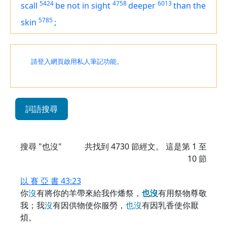
5424
4758
6013
scall
be
not in sight
deeper
than the
5785
skin
;
請登入網頁啟用私人筆記功能。
詞語搜尋
搜尋 "也沒"
共找到
4730
節經文。 這是第 1 至
10 節
以 賽 亞 書 43:23
你
沒
有將你的羊帶來給我作燔祭，
也
沒
有用祭物尊敬
我；我
沒
有因供物使你服勞，
也
沒
有因乳香使你厭
煩。