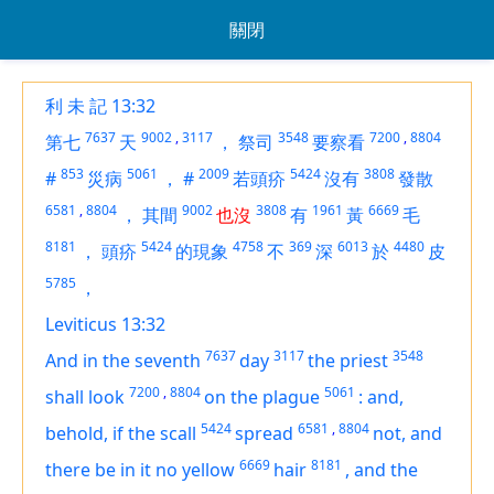
關閉
利 未 記 13:32
7637
9002
,
3117
3548
7200
,
8804
第七
天
，
祭司
要察看
853
5061
2009
5424
3808
#
災病
，
#
若頭疥
沒有
發散
6581
,
8804
9002
3808
1961
6669
，
其間
也沒
有
黃
毛
8181
5424
4758
369
6013
4480
，
頭疥
的現象
不
深
於
皮
5785
，
Leviticus 13:32
7637
3117
3548
And in the seventh
day
the priest
7200
,
8804
5061
shall look
on the plague
:
and,
5424
6581
,
8804
behold,
if
the scall
spread
not, and
6669
8181
there be in it no yellow
hair
,
and the