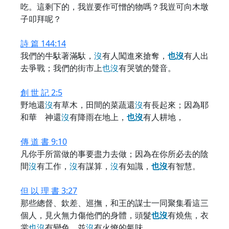
吃。這剩下的，我豈要作可憎的物嗎？我豈可向木墩
子叩拜呢？
詩 篇 144:14
我們的牛馱著滿馱，
沒
有人闖進來搶奪，
也
沒
有人出
去爭戰；我們的街市上
也
沒
有哭號的聲音。
創 世 記 2:5
野地還
沒
有草木，田間的菜蔬還
沒
有長起來；因為耶
和華 神還
沒
有降雨在地上，
也
沒
有人耕地，
傳 道 書 9:10
凡你手所當做的事要盡力去做；因為在你所必去的陰
間
沒
有工作，
沒
有謀算，
沒
有知識，
也
沒
有智慧。
但 以 理 書 3:27
那些總督、欽差、巡撫，和王的謀士一同聚集看這三
個人，見火無力傷他們的身體，頭髮
也
沒
有燒焦，衣
裳
也
沒
有變色，並
沒
有火燎的氣味。