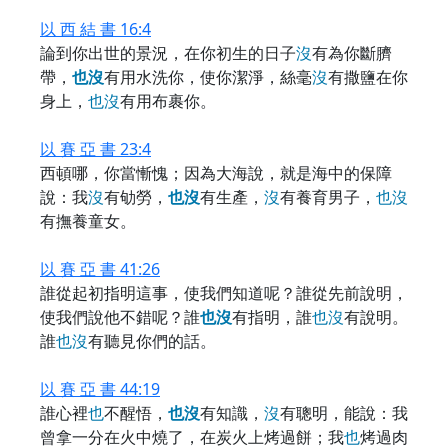
以 西 結 書 16:4
論到你出世的景況，在你初生的日子
沒
有為你斷臍
帶，
也
沒
有用水洗你，使你潔淨，絲毫
沒
有撒鹽在你
身上，
也
沒
有用布裹你。
以 賽 亞 書 23:4
西頓哪，你當慚愧；因為大海說，就是海中的保障
說：我
沒
有劬勞，
也
沒
有生產，
沒
有養育男子，
也
沒
有撫養童女。
以 賽 亞 書 41:26
誰從起初指明這事，使我們知道呢？誰從先前說明，
使我們說他不錯呢？誰
也
沒
有指明，誰
也
沒
有說明。
誰
也
沒
有聽見你們的話。
以 賽 亞 書 44:19
誰心裡
也
不醒悟，
也
沒
有知識，
沒
有聰明，能說：我
曾拿一分在火中燒了，在炭火上烤過餅；我
也
烤過肉