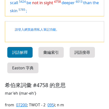
5424
4758
6013
scall
be
not in sight
deeper
than the
5785
skin
;
請登入網頁啟用私人筆記功能。
詞語解釋
彙編索引
詞語搜尋
Easton 字典
希伯來詞彙 #4758 的意思
mar'eh {mar-eh'}
from
07200
; TWOT - 2
095
i; n m