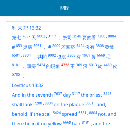
關閉
利 未 記 13:32
7637
9002
,
3117
3548
7200
,
8804
第七
天
，
祭司
要察看
853
5061
2009
5424
3808
#
災病
，
#
若頭疥
沒有
發散
6581
,
8804
9002
3808
1961
6669
，
其間
也沒
有
黃
毛
8181
5424
4758
369
6013
4480
，
頭疥
的現象
不
深
於
皮
5785
，
Leviticus 13:32
7637
3117
3548
And in the seventh
day
the priest
7200
,
8804
5061
shall look
on the plague
:
and,
5424
6581
,
8804
behold,
if
the scall
spread
not, and
6669
8181
there be in it no yellow
hair
,
and the