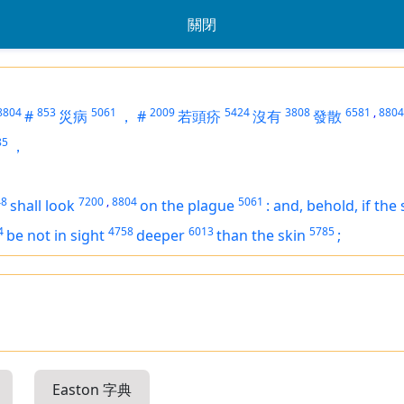
關閉
8804
853
5061
2009
5424
3808
6581
,
8804
#
災病
，
#
若頭疥
沒有
發散
85
，
48
7200
,
8804
5061
shall look
on the plague
:
and, behold,
if
the 
4
4758
6013
5785
be
not in sight
deeper
than the skin
;
Easton 字典