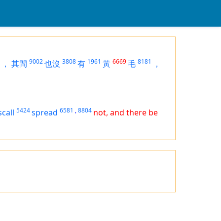
9002
3808
1961
6669
8181
，
其間
也沒
有
黃
毛
，
5424
6581
,
8804
scall
spread
not, and there be