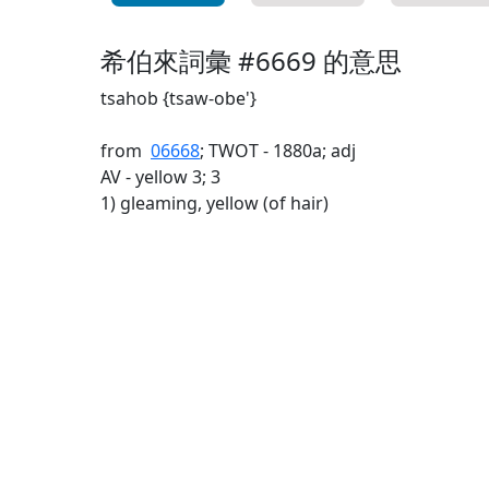
希伯來詞彙 #6669 的意思
tsahob {tsaw-obe'}
from
06668
; TWOT - 1880a; adj
AV - yellow 3; 3
1) gleaming, yellow (of hair)