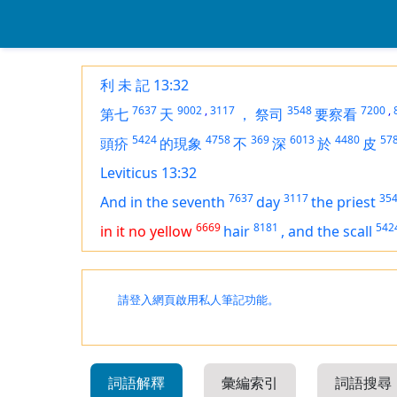
利 未 記 13:32
7637
9002
,
3117
3548
7200
,
第七
天
，
祭司
要察看
5424
4758
369
6013
4480
57
頭疥
的現象
不
深
於
皮
Leviticus 13:32
7637
3117
35
And in the seventh
day
the priest
6669
8181
542
in it no yellow
hair
,
and the scall
請登入網頁啟用私人筆記功能。
詞語解釋
彙編索引
詞語搜尋