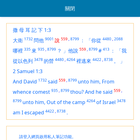
關閉
撒 母 耳 記 下 1:3
1732
9001
559
,
8799
4480
,
2088
大衛
問他
說
：
「你從
335
935
,
8799
559
,
8799
413
哪裡
來
？
」他說
#
：
「我
3478
4480
,
4264
4422
,
8738
從以色列
的營
裡逃來
。
」
2 Samuel 1:3
1732
559
,
8799
And David
said
unto him, From
935
,
8799
559
,
whence comest
thou? And he said
8799
4264
3478
unto him, Out of the camp
of Israel
4422
,
8738
am I escaped
.
請登入網頁啟用私人筆記功能。