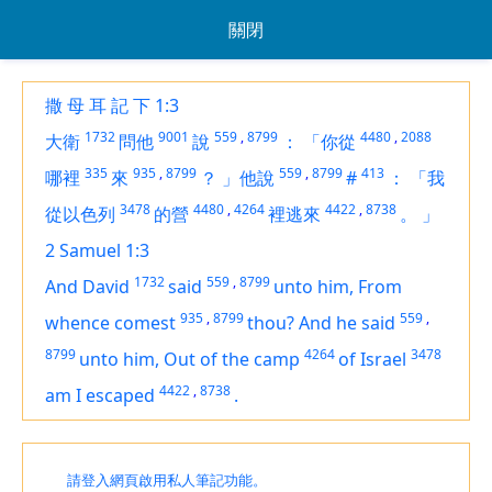
關閉
撒 母 耳 記 下 1:3
1732
9001
559
,
8799
4480
,
2088
大衛
問他
說
：
「你從
335
935
,
8799
559
,
8799
413
哪裡
來
？
」他說
#
：
「我
3478
4480
,
4264
4422
,
8738
從以色列
的營
裡逃來
。
」
2 Samuel 1:3
1732
559
,
8799
And David
said
unto him, From
935
,
8799
559
,
whence comest
thou? And he said
8799
4264
3478
unto him, Out of the camp
of Israel
4422
,
8738
am I escaped
.
請登入網頁啟用私人筆記功能。