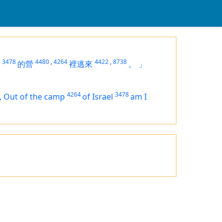
3478
4480
,
4264
4422
,
8738
的營
裡逃來
。
」
4264
3478
, Out of the camp
of Israel
am I