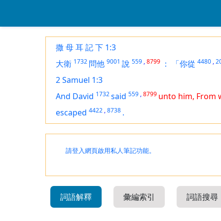
撒 母 耳 記 下 1:3
1732
9001
559
,
8799
4480
,
2
大衛
問他
說
：
「你從
2 Samuel 1:3
1732
559
,
8799
And David
said
unto him, From
4422
,
8738
escaped
.
請登入網頁啟用私人筆記功能。
詞語解釋
彙編索引
詞語搜尋