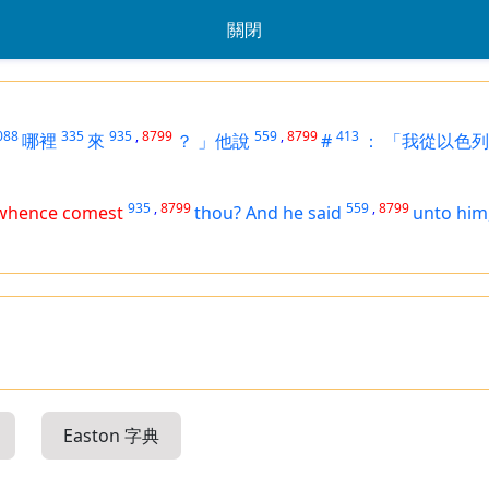
關閉
088
335
935
,
8799
559
,
8799
413
哪裡
來
？
」他說
#
：
「我從以色列
935
,
8799
559
,
8799
 whence comest
thou? And he said
unto him
Easton 字典