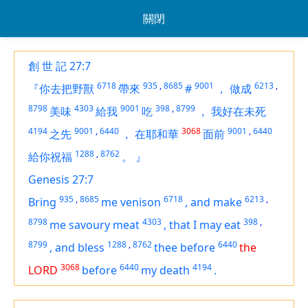
關閉
創 世 記 27:7
6718
935
,
8685
9001
6213
,
『你去把野獸
帶來
#
，
做成
8798
4303
9001
398
,
8799
美味
給我
吃
，
我好在未死
4194
9001
,
6440
3068
9001
,
6440
之先
，
在耶和華
面前
1288
,
8762
給你祝福
。
』
Genesis 27:7
935
,
8685
6718
6213
,
Bring
me venison
,
and make
8798
4303
398
,
me savoury meat
,
that I may eat
8799
1288
,
8762
6440
,
and bless
thee before
the
3068
6440
4194
LORD
before
my death
.