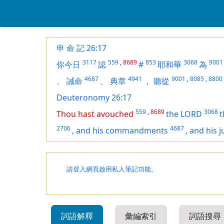
申 命 記 26:17
3117
559
,
8689
853
3068
9001
你今日
認
#
耶和華
為
4687
4941
9001
,
8085
,
8800
、
誡命
、
典章
，
聽從
Deuteronomy 26:17
559
,
8689
3068
Thou hast avouched
the LORD
t
2706
4687
,
and his commandments
,
and his 
請登入網頁啟用私人筆記功能。
詞語解釋
彙編索引
詞語搜尋