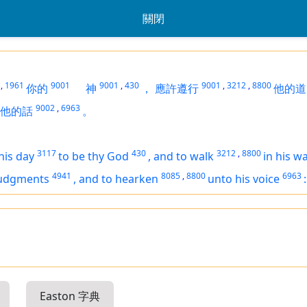
關閉
,
1961
9001
9001
,
430
9001
,
3212
,
8800
你的
神
，
應許遵行
他的道
9002
,
6963
他的話
。
3117
430
3212
,
8800
his day
to be thy God
,
and to walk
in his w
4941
8085
,
8800
6963
judgments
,
and to hearken
unto his voice
:
Easton 字典