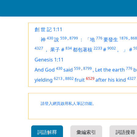
創 世 記 1:11
430
559
,
8799
776
1876
,
868
神
說
：
「地
要發生
4327
834
2233
9002
5
，
果子
#
都包著核
#
。
」
#
Genesis 1:11
430
559
,
8799
776
And God
said
,
Let the earth
b
6213
,
8802
6529
4327
yielding
fruit
after his kind
請登入網頁啟用私人筆記功能。
詞語解釋
彙編索引
詞語搜尋