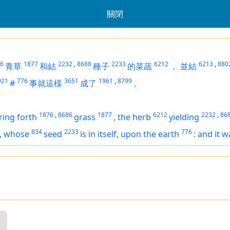
關閉
6
1877
2232
,
8688
2233
6212
6213
,
880
青草
和結
種子
的菜蔬
，
並結
921
776
3651
1961
,
8799
#
事就這樣
成了
。
1876
,
8686
1877
6212
2232
,
86
ring forth
grass
,
the herb
yielding
834
2233
776
,
whose
seed
is
in itself, upon the earth
:
and it w