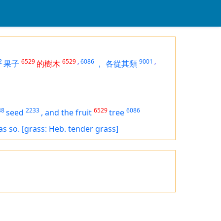
2
6529
6529
,
6086
9001
,
果子
的樹木
，
各從其類
88
2233
6529
6086
seed
,
and
the fruit
tree
as so.
[grass: Heb. tender grass]