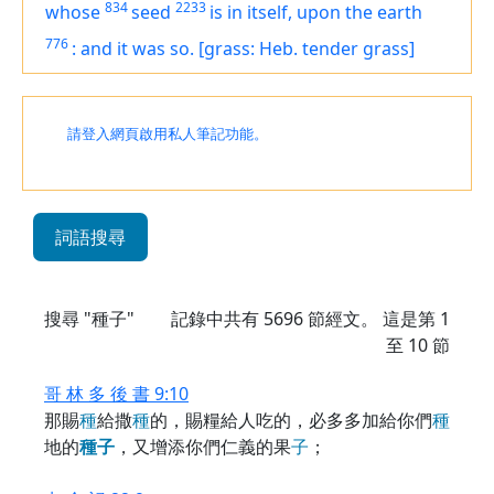
834
2233
whose
seed
is
in itself, upon the earth
776
:
and it was so.
[grass: Heb. tender grass]
請登入網頁啟用私人筆記功能。
詞語搜尋
搜尋 "種子"
記錄中共有
5696
節經文。 這是第 1
至 10 節
哥 林 多 後 書 9:10
那賜
種
給撒
種
的，賜糧給人吃的，必多多加給你們
種
地的
種
子
，又增添你們仁義的果
子
；