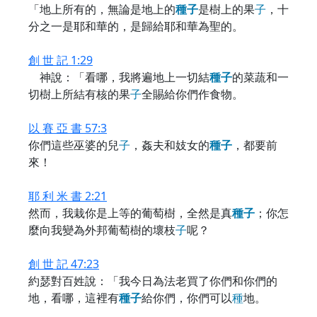
「地上所有的，無論是地上的
種
子
是樹上的果
子
，十
分之一是耶和華的，是歸給耶和華為聖的。
創 世 記 1:29
神說：「看哪，我將遍地上一切結
種
子
的菜蔬和一
切樹上所結有核的果
子
全賜給你們作食物。
以 賽 亞 書 57:3
你們這些巫婆的兒
子
，姦夫和妓女的
種
子
，都要前
來！
耶 利 米 書 2:21
然而，我栽你是上等的葡萄樹，全然是真
種
子
；你怎
麼向我變為外邦葡萄樹的壞枝
子
呢？
創 世 記 47:23
約瑟對百姓說：「我今日為法老買了你們和你們的
地，看哪，這裡有
種
子
給你們，你們可以
種
地。