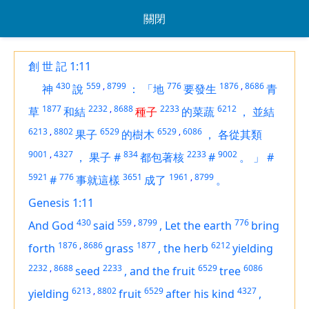
關閉
創 世 記 1:11
430
559
,
8799
776
1876
,
8686
神
說
：
「地
要發生
青
1877
2232
,
8688
2233
6212
草
和結
種子
的菜蔬
，
並結
6213
,
8802
6529
6529
,
6086
果子
的樹木
，
各從其類
9001
,
4327
834
2233
9002
，
果子
#
都包著核
#
。
」
#
5921
776
3651
1961
,
8799
#
事就這樣
成了
。
Genesis 1:11
430
559
,
8799
776
And God
said
,
Let the earth
bring
1876
,
8686
1877
6212
forth
grass
,
the herb
yielding
2232
,
8688
2233
6529
6086
seed
,
and
the fruit
tree
6213
,
8802
6529
4327
yielding
fruit
after his kind
,