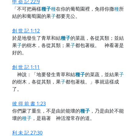
申 命 記 22:9
「不可把兩樣
種
子
種
在你的葡萄園裡，免得你撒
種
所
結的和葡萄園的果
子
都要充公。
創 世 記 1:12
於是地發生了青草和結
種
子
的菜蔬，各從其類；並結
果
子
的樹木，各從其類；果
子
都包著核。 神看著是
好的。
創 世 記 1:11
神說：「地要發生青草和結
種
子
的菜蔬，並結果
子
的樹木，各從其類，果
子
都包著核。」事就這樣成
了。
彼 得 前 書 1:23
你們蒙了重生，不是由於能壞的
種
子
，乃是由於不能
壞的
種
子
，是藉著 神活潑常存的道。
利 未 記 27:30