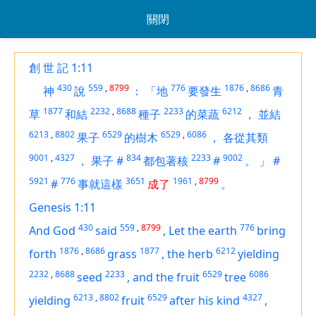
關閉
創 世 記 1:11
430
559
,
8799
776
1876
,
8686
神
說
：
「地
要發生
青
1877
2232
,
8688
2233
6212
草
和結
種子
的菜蔬
，
並結
6213
,
8802
6529
6529
,
6086
果子
的樹木
，
各從其類
9001
,
4327
834
2233
9002
，
果子
#
都包著核
#
。
」
#
5921
776
3651
1961
,
8799
#
事就這樣
成了
。
Genesis 1:11
430
559
,
8799
776
And God
said
,
Let the earth
bring
1876
,
8686
1877
6212
forth
grass
,
the herb
yielding
2232
,
8688
2233
6529
6086
seed
,
and
the fruit
tree
6213
,
8802
6529
4327
yielding
fruit
after his kind
,