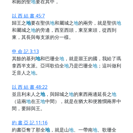
和殿的聖
地
要在其中，
以 西 結 書 45:7
歸王之
地
要在聖供
地
和屬城之
地
的兩旁，就是聖供
地
和屬城之
地
的旁邊，西至西頭，東至東頭，從西到
東，其長與每支派的分一樣。
申 命 記 3:13
其餘的基列
地
和巴珊全
地
，就是噩王的國，我給了瑪
拿西半支派。亞珥歌伯全
地
乃是巴珊全
地
；這叫做利
乏音人之
地
。
以 西 結 書 48:22
並且利未人之
地
，與歸城之
地
的東西兩邊延長之
地
（這兩
地
在王
地
中間），就是在猶大和便雅憫兩界中
間，要歸與王。
約 書 亞 記 11:16
約書亞奪了那全
地
，就是山
地
、一帶南
地
、歌珊全