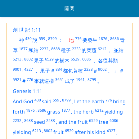
關閉
創 世 記 1:11
430
559
,
8799
776
1876
,
8686
神
說
：
「地
要發生
青
1877
2232
,
8688
2233
6212
草
和結
種子
的菜蔬
，
並結
6213
,
8802
6529
6529
,
6086
果子
的樹木
，
各從其類
9001
,
4327
834
2233
9002
，
果子
#
都包著核
#
。
」
#
5921
776
3651
1961
,
8799
#
事就這樣
成了
。
Genesis 1:11
430
559
,
8799
776
And God
said
,
Let the earth
bring
1876
,
8686
1877
6212
forth
grass
,
the herb
yielding
2232
,
8688
2233
6529
6086
seed
,
and
the fruit
tree
6213
,
8802
6529
4327
yielding
fruit
after his kind
,