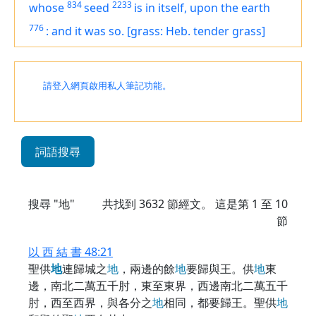
834
2233
whose
seed
is
in itself, upon the earth
776
:
and it was so.
[grass: Heb. tender grass]
請登入網頁啟用私人筆記功能。
詞語搜尋
搜尋 "地"
共找到
3632
節經文。 這是第 1 至 10
節
以 西 結 書 48:21
聖供
地
連歸城之
地
，兩邊的餘
地
要歸與王。供
地
東
邊，南北二萬五千肘，東至東界，西邊南北二萬五千
肘，西至西界，與各分之
地
相同，都要歸王。聖供
地