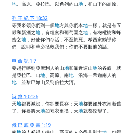
地
、高原、亞拉巴、以色列的山
地
，和山下的高原。
列 王 紀 下 18:32
等我來領你們到一個
地
方與你們本
地
一樣，就是有五
穀和新酒之
地
，有糧食和葡萄園之
地
，有橄欖樹和蜂
蜜之
地
，好使你們存活，不至於死。希西家勸導你
們，說耶和華必拯救我們；你們不要聽他的話。
申 命 記 1:7
要起行轉到亞摩利人的山
地
和靠近這山
地
的各處，就
是亞拉巴、山
地
、高原、南
地
，沿海一帶迦南人的
地
，並黎巴嫩山又到伯拉大河。
詩 篇 102:26
天
地
都要滅沒，你卻要長存；天
地
都要如外衣漸漸舊
了。你要將天
地
如裡衣更換，天
地
就都改變了。
俄 巴 底 亞 書 1:19
南
地
的人必得以掃山；高原的人必得非利士
地
，也得