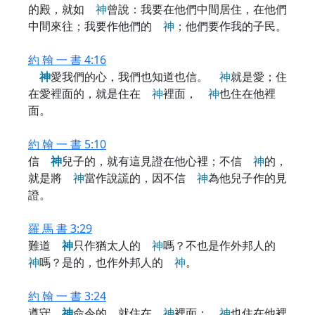
的殿，就如
神
曾說：我要在他們中間居住，在他們
中間來往；我要作他們的
神
；他們要作我的子民。
約 翰 一 書 4:16
神
愛我們的心，我們也知道也信。
神
就是愛；住
在愛裡面的，就是住在
神
裡面，
神
也住在他裡
面。
約 翰 一 書 5:10
信
神
兒子的，就有這見證在他心裡；不信
神
的，
就是將
神
當作說謊的，因不信
神
為他兒子作的見
證。
羅 馬 書 3:29
難道
神
只作猶太人的
神
嗎？不也是作外邦人的
神
嗎？是的，也作外邦人的
神
。
約 翰 一 書 3:24
遵守
神
命令的，就住在
神
裡面；
神
也住在他裡