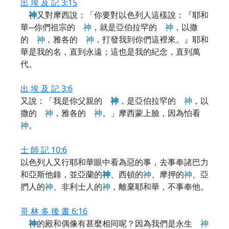
出 埃 及 記 3:15
神
又對摩西說：「你要對以色列人這樣說：『耶和
華─你們祖宗的
神
，就是亞伯拉罕的
神
，以撒
的
神
，雅各的
神
，打發我到你們這裡來。』耶和
華是我的名，直到永遠；這也是我的紀念，直到萬
代。
出 埃 及 記 3:6
又說：「我是你父親的
神
，是亞伯拉罕的
神
，以
撒的
神
，雅各的
神
。」摩西蒙上臉，因為怕看
神
。
士 師 記 10:6
以色列人又行耶和華眼中看為惡的事，去事奉諸巴力
和亞斯他錄，並亞蘭的
神
、西頓的
神
、摩押的
神
、亞
捫人的
神
、非利士人的
神
，離棄耶和華，不事奉他。
哥 林 多 後 書 6:16
神
的殿和偶像有甚麼相同呢？因為我們是永生
神