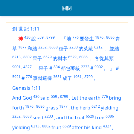
關閉
創 世 記 1:11
430
559
,
8799
776
1876
,
8686
神
說
：
「地
要發生
青
1877
2232
,
8688
2233
6212
草
和結
種子
的菜蔬
，
並結
6213
,
8802
6529
6529
,
6086
果子
的樹木
，
各從其類
9001
,
4327
834
2233
9002
，
果子
#
都包著核
#
。
」
#
5921
776
3651
1961
,
8799
#
事就這樣
成了
。
Genesis 1:11
430
559
,
8799
776
And God
said
,
Let the earth
bring
1876
,
8686
1877
6212
forth
grass
,
the herb
yielding
2232
,
8688
2233
6529
6086
seed
,
and
the fruit
tree
6213
,
8802
6529
4327
yielding
fruit
after his kind
,