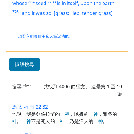
834
2233
whose
seed
is
in itself, upon the earth
776
:
and it was so.
[grass: Heb. tender grass]
請登入網頁啟用私人筆記功能。
詞語搜尋
搜尋 "神"
共找到
4006
節經文。 這是第 1 至 10
節
馬 太 福 音 22:32
他說：我是亞伯拉罕的
神
，以撒的
神
，雅各的
神
。
神
不是死人的
神
，乃是活人的
神
。