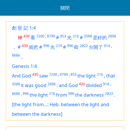
關閉
創 世 記 1:4
430
7200
,
8799
853
216
3588
2896
神
看
#
光
#
是好的
430
996
216
996
2822
914
,
，
#
就把
#
光
#
暗
分開了
8686
。
Genesis 1:4
430
7200
,
8799
,
853
216
And God
saw
the light
,
that
3588
2896
430
914
,
it was
good
:
and God
divided
8686
,
996
216
996
2822
the light
from
the darkness
.
[the light from...: Heb. between the light and
between the darkness]