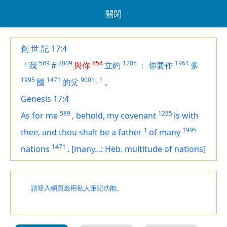
關閉
創 世 記 17:4
589
2009
854
1285
1961
「我
#
與你
立約
：
你要作
多
1995
1471
9001
,
1
國
的父
。
Genesis 17:4
589
1285
As for me
,
behold, my covenant
is
with
1
1995
thee, and thou shalt be a father
of many
1471
nations
.
[many...: Heb. multitude of nations]
請登入網頁啟用私人筆記功能。