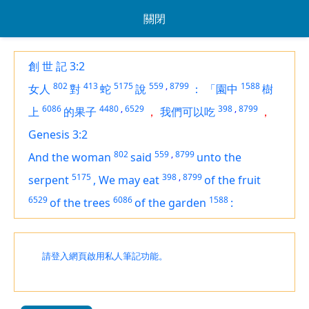
關閉
創 世 記 3:2
802
413
5175
559
,
8799
1588
女人
對
蛇
說
：
「園中
樹
6086
4480
,
6529
398
,
8799
上
的果子
，
我們可以吃
，
Genesis 3:2
802
559
,
8799
And the woman
said
unto the
5175
398
,
8799
serpent
,
We may eat
of the fruit
6529
6086
1588
of the trees
of the garden
:
請登入網頁啟用私人筆記功能。