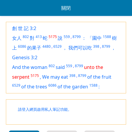
關閉
創 世 記 3:2
802
413
5175
559
,
8799
1588
女人
對
蛇
說
：
「園中
樹
6086
4480
,
6529
398
,
8799
上
的果子
，
我們可以吃
，
Genesis 3:2
802
559
,
8799
And the woman
said
unto the
5175
398
,
8799
serpent
,
We may eat
of the fruit
6529
6086
1588
of the trees
of the garden
:
請登入網頁啟用私人筆記功能。