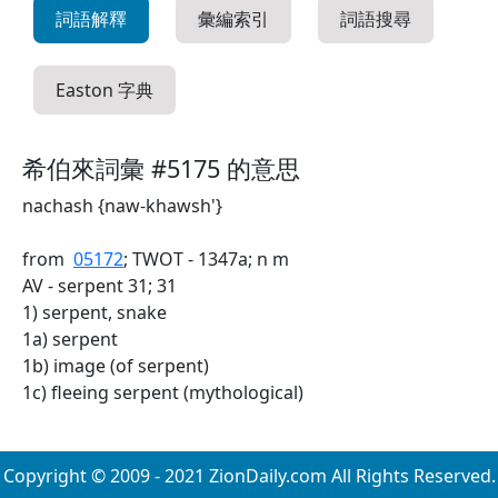
詞語解釋
彙編索引
詞語搜尋
Easton 字典
希伯來詞彙 #5175 的意思
nachash {naw-khawsh'}
from
05172
; TWOT - 1347a; n m
AV - serpent 31; 31
1) serpent, snake
1a) serpent
1b) image (of serpent)
1c) fleeing serpent (mythological)
Copyright © 2009 - 2021 ZionDaily.com All Rights Reserved.